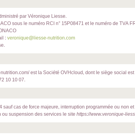
dministré par Véronique Liesse.
MONACO sous le numéro RCI n° 15P08471 et le numéro de TVA F
0 MONACO
il :
veronique@liesse-nutrition.com
se.
-nutrition.com/ est la Société OVHcloud, dont le siège social e
72 10 10 07.
h/24 sauf cas de force majeure, interruption programmée ou non 
n ou suspension des services le site
https://www.veronique-liess